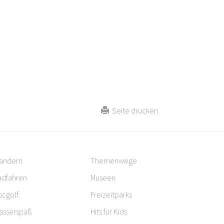
Seite drucken
andern
Themenwege
adfahren
Museen
scgolf
Freizeitparks
asserspaß
Hits für Kids