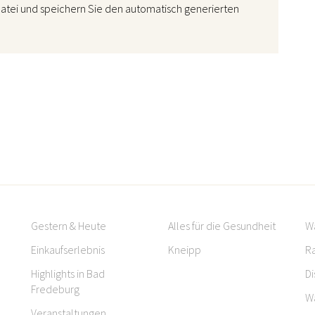
atei und speichern Sie den automatisch generierten
Gestern & Heute
Alles für die Gesundheit
W
Einkaufserlebnis
Kneipp
R
Highlights in Bad
Di
Fredeburg
W
Veranstaltungen