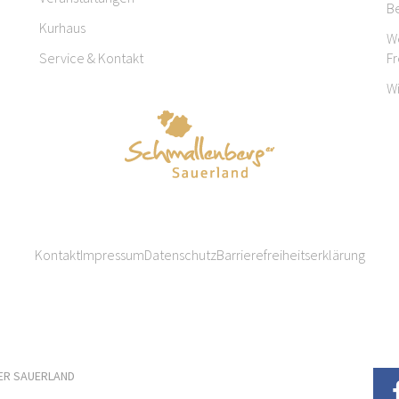
B
Kurhaus
W
Service & Kontakt
F
W
Kontakt
Impressum
Datenschutz
Barrierefreiheitserklärung
ER SAUERLAND