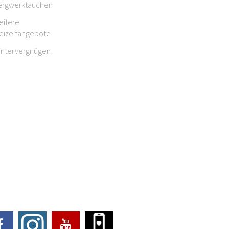
ergwerktauchen
eitere
reizeitangebote
intervergnügen