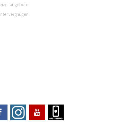
reizeitangebote
intervergnügen