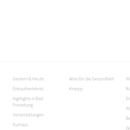
Gestern & Heute
Alles für die Gesundheit
W
Einkaufserlebnis
Kneipp
R
Highlights in Bad
Di
Fredeburg
W
Veranstaltungen
B
Kurhaus
W