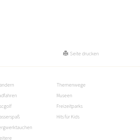
Seite drucken
andern
Themenwege
adfahren
Museen
scgolf
Freizeitparks
asserspaß
Hits für Kids
ergwerktauchen
eitere