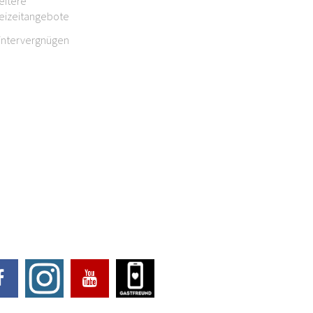
eitere
reizeitangebote
intervergnügen