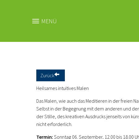
MENÜ
Zum Hauptinhalt springen
Zurück
Heilsames intuitives Malen
Das Malen, wie auch das Meditieren in der freien Nat
Selbst in der Begegnung mit dem anderen und der W
der Stille, des kreativen Ausdrucks jenseits von k
nicht erforderlich.
Termin:
Sonntag 06. September, 12.00 bis 18.00 Uh