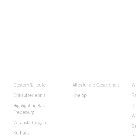
Gestern & Heute
Alles für die Gesundheit
W
Einkaufserlebnis
Kneipp
R
Highlights in Bad
Di
Fredeburg
W
Veranstaltungen
B
Kurhaus