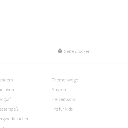
Seite drucken
andern
Themenwege
adfahren
Museen
scgolf
Freizeitparks
asserspaß
Hits für Kids
ergwerktauchen