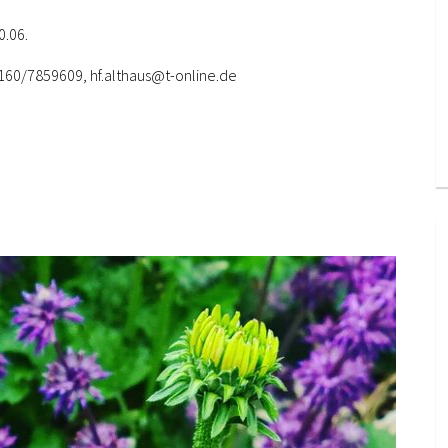
0.06.
0160/7859609, hf.althaus@t-online.de