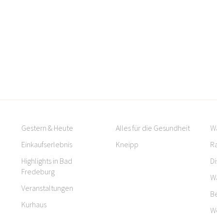
Gestern & Heute
Alles für die Gesundheit
W
Einkaufserlebnis
Kneipp
R
Highlights in Bad
Di
Fredeburg
W
Veranstaltungen
B
Kurhaus
W