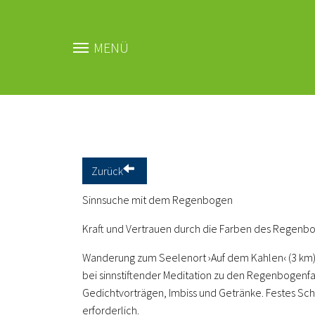
MENÜ
Zum Hauptinhalt springen
Zurück
Sinnsuche mit dem Regenbogen
Kraft und Vertrauen durch die Farben des Regenb
Wanderung zum Seelenort ›Auf dem Kahlen‹ (3 km)
bei sinnstiftender Meditation zu den Regenbogenfa
Gedichtvorträgen, Imbiss und Getränke. Festes S
erforderlich.