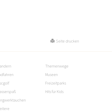
Seite drucken
andern
Themenwege
adfahren
Museen
scgolf
Freizeitparks
asserspaß
Hits für Kids
ergwerktauchen
eitere