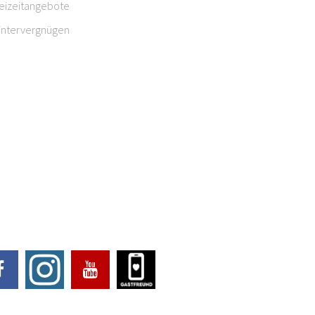
reizeitangebote
intervergnügen