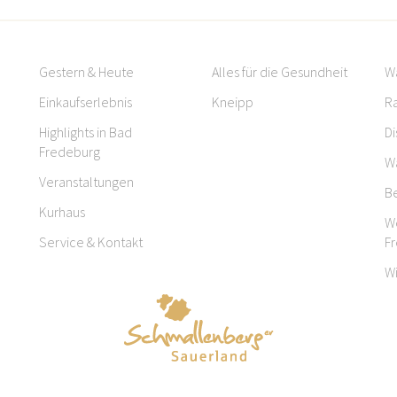
Gestern & Heute
Alles für die Gesundheit
W
Einkaufserlebnis
Kneipp
R
Highlights in Bad
Di
Fredeburg
W
Veranstaltungen
B
Kurhaus
W
Service & Kontakt
F
W