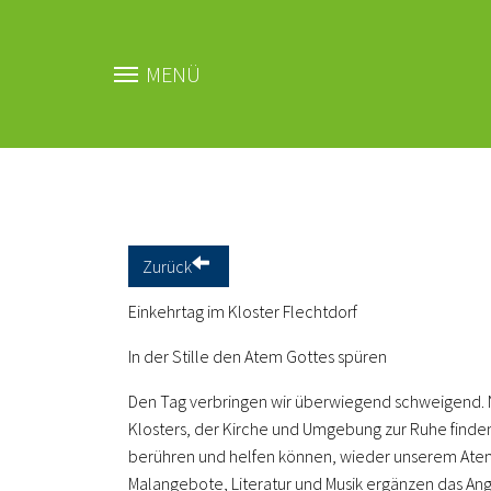
MENÜ
Zum Hauptinhalt springen
Zurück
Einkehrtag im Kloster Flechtdorf
In der Stille den Atem Gottes spüren
Den Tag verbringen wir überwiegend schweigend. N
Klosters, der Kirche und Umgebung zur Ruhe finde
berühren und helfen können, wieder unserem Atem z
Malangebote, Literatur und Musik ergänzen das An