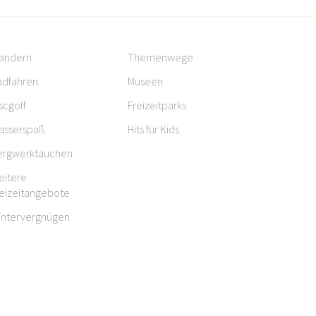
andern
Themenwege
adfahren
Museen
scgolf
Freizeitparks
asserspaß
Hits für Kids
ergwerktauchen
eitere
reizeitangebote
intervergnügen